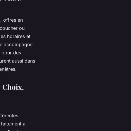
, offres en
 coucher ou
les horaires et
tèle accompagne
x pour des
gurent aussi dans
enêtres.
: Choix,
férentes
faitement à