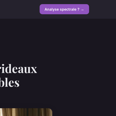
Analyse spectrale ? →
rideaux
bles