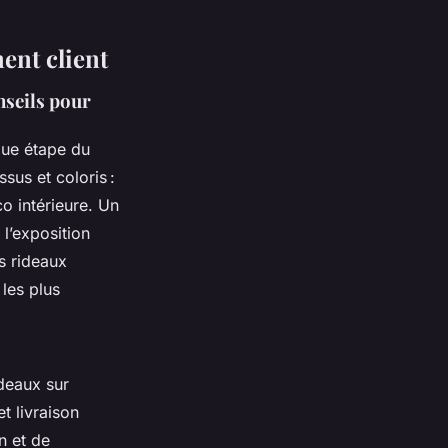
ment client
nseils pour
ue étape du
ssus et coloris :
o intérieure. Un
 l’exposition
s rideaux
les plus
ideaux sur
t livraison
n et de