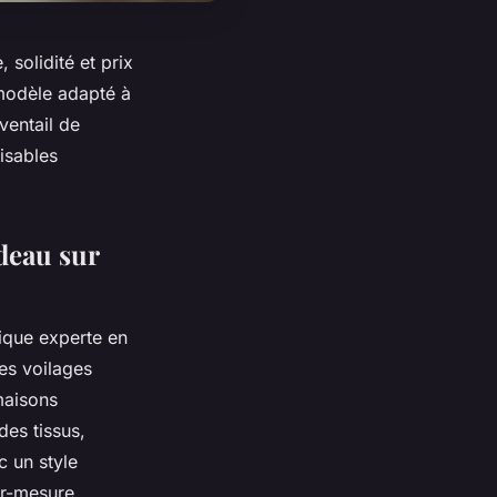
solidité et prix
 modèle adapté à
ventail de
isables
deau sur
ique experte en
es voilages
maisons
des tissus,
c un style
ur-mesure,