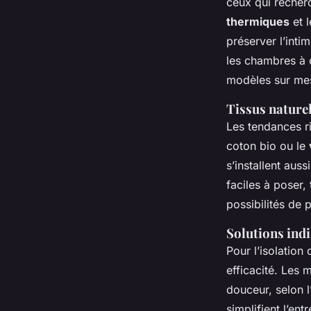
ceux qui recher
thermiques
et 
préserver l’inti
les chambres à 
modèles sur mes
Tissus naturel
Les tendances r
coton bio ou le
s’installent aus
faciles à poser,
possibilités de 
Solutions ind
Pour l’isolation
efficacité. Les
douceur, selon l
simplifient l’ent