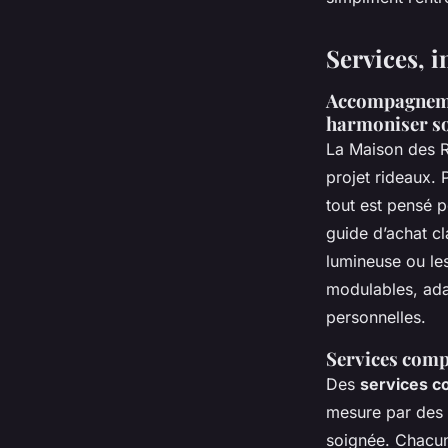
Services, i
Accompagnement
harmoniser so
La Maison des R
projet rideaux. P
tout est pensé p
guide d’achat cla
lumineuse ou les
modulables, ada
personnelles.
Services comp
Des
services c
mesure par des c
soignée. Chacun 