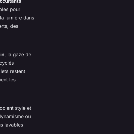
ccultants
bles pour
 la lumière dans
rts, des
in
, la gaze de
cyclés
lets restent
ient les
ocient style et
t dynamisme ou
us lavables