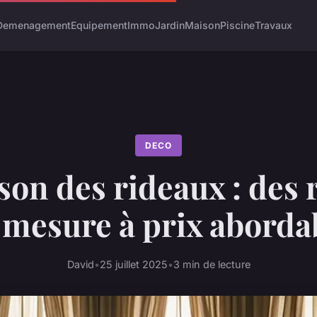
Demenagement
Equipement
Immo
Jardin
Maison
Piscine
Travaux
DECO
son des rideaux : des 
 mesure à prix aborda
David
•
25 juillet 2025
•
3 min de lecture