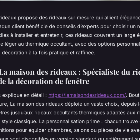
deaux propose des rideaux sur mesure qui allient élégance, 
aque client bénéficie de conseils d’experts pour choisir un
iles à installer et entretenir, ces rideaux couvrent un large é
ge léger au thermique occultant, avec des options personnal
 décoration à la fois pratique et raffinée.
La maison des rideaux : Spécialiste du ri
e la décoration de fenêtre
 explique en détail :
https://lamaisondesrideaux.com/
. Bout
ure, La maison des rideaux déploie un vaste choix, depuis l
êtres jusqu’aux rideaux occultants thermiques adaptés aux 
tyle classique. La personnalisation prime : chacun trouve 
nitions pour équiper chambres, salons ou pièces de vie ave
eaux sont disponibles en version standard ou entièrement s