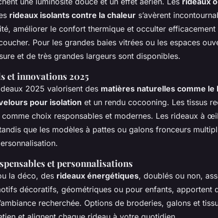
chent une luminosité douce et un effet aérien. Les
rideaux o
les
rideaux isolants contre la chaleur
s’avèrent incontourna
mité, améliorer le confort thermique et occulter efficacement
coucher. Pour les grandes baies vitrées ou les espaces ouve
ure et de très grandes largeurs sont disponibles.
s et innovations 2025
ideaux 2025 valorisent des
matières naturelles comme le l
velours pour isolation
et un rendu cocooning. Les tissus re
si comme choix responsables et modernes. Les rideaux à œil
 tandis que les modèles à pattes ou galons fronceurs multipl
personnalisation.
ispensables et personnalisations
 ou la déco, des
rideaux énergétiques
, doublés ou non, ass
 motifs décoratifs, géométriques ou pour enfants, apporten
’ambiance recherchée. Options de broderies, galons et tiss
retien et alignent chaque rideau à votre quotidien.