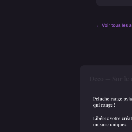
← Voir tous les a
Deco — Sur le
Peluche range pyj
qui range !
Libérez votre créat
mesure uniques