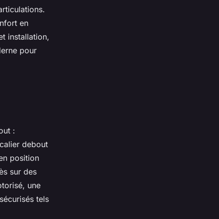
rticulations.
nfort en
 installation,
derne pour
ut :
calier debout
en position
cès sur des
torisé, une
écurisés tels