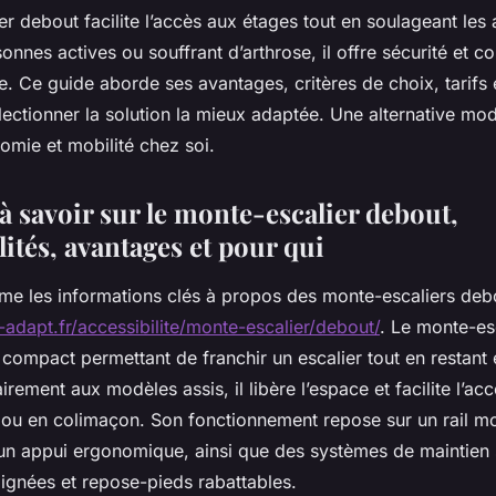
r debout facilite l’accès aux étages tout en soulageant les a
nnes actives ou souffrant d’arthrose, il offre sécurité et co
le. Ce guide aborde ses avantages, critères de choix, tarifs et
électionner la solution la mieux adaptée. Une alternative mo
omie et mobilité chez soi.
 à savoir sur le monte-escalier debout,
ités, avantages et pour qui
me les informations clés à propos des monte-escaliers debo
adapt.fr/accessibilite/monte-escalier/debout/
. Le monte-es
f compact permettant de franchir un escalier tout en restant 
irement aux modèles assis, il libère l’espace et facilite l’ac
s ou en colimaçon. Son fonctionnement repose sur un rail mo
un appui ergonomique, ainsi que des systèmes de maintien s
oignées et repose-pieds rabattables.