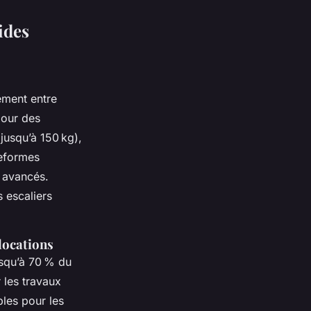
ides
ement entre
pour des
jusqu’à 150 kg),
teformes
é avancés.
s escaliers
 locations
usqu’à 70 % du
 les travaux
bles pour les