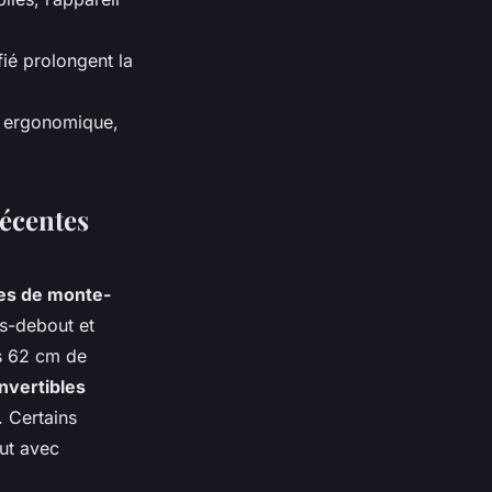
fié prolongent la
n ergonomique,
écentes
es de monte-
is-debout et
ès 62 cm de
nvertibles
. Certains
ut avec