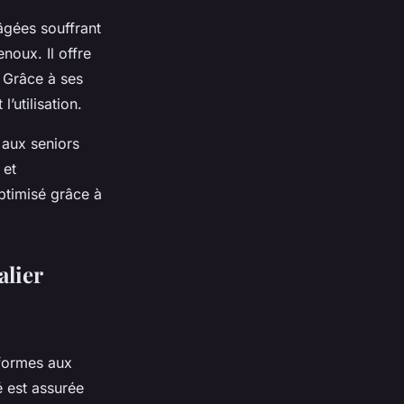
âgées souffrant
enoux. Il offre
 Grâce à ses
’utilisation.
 aux seniors
 et
ptimisé grâce à
alier
formes aux
é est assurée