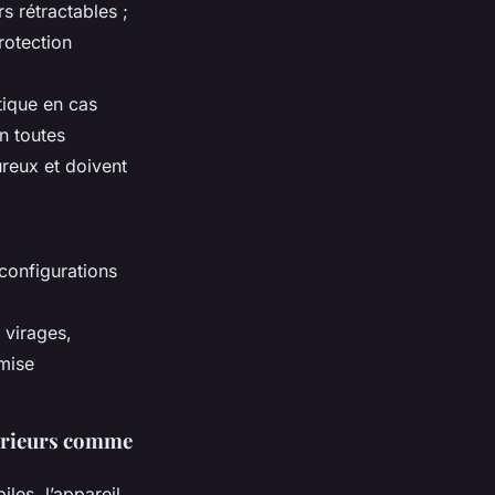
s rétractables ;
rotection
tique en cas
n toutes
ureux et doivent
 configurations
 virages,
imise
térieurs comme
les, l’appareil