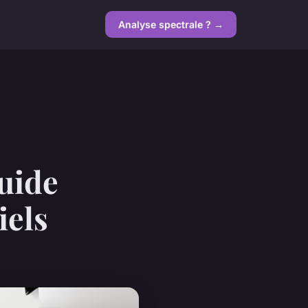
Analyse spectrale ? →
uide
iels