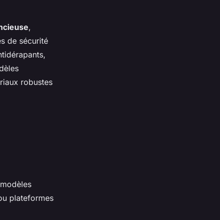
encieuse
,
es de sécurité
tidérapants,
dèles
riaux robustes
s modèles
ou plateformes