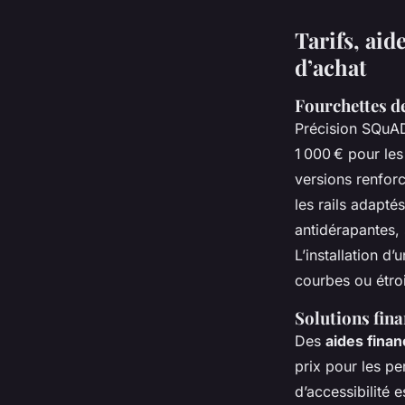
Tarifs, aid
d’achat
Fourchettes de
Précision SQuA
1 000 € pour le
versions renforc
les rails adapté
antidérapantes, 
L’installation d
courbes ou étroi
Solutions fina
Des
aides finan
prix pour les pe
d’accessibilité 