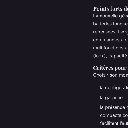
Points forts d
La nouvelle gén
batteries longue
repensées. L’
er
commandes à dis
multifonctions 
(inox), capacité
Critères pour 
Choisir son mont
la configurat
la garantie, l
la présence d
compacts con
facilitent l’