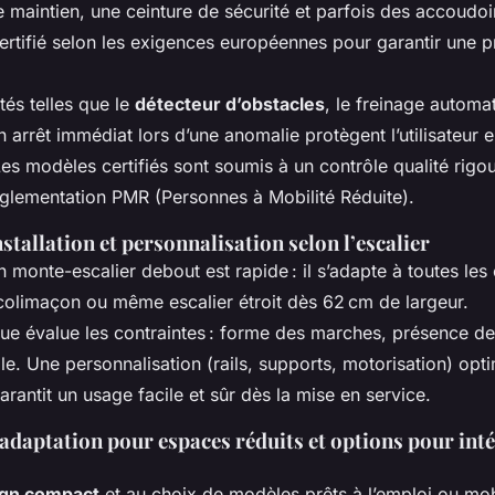
 maintien, une ceinture de sécurité et parfois des accoudoir
ertifié selon les exigences européennes pour garantir une p
tés telles que le
détecteur d’obstacles
, le freinage automa
 arrêt immédiat lors d’une anomalie protègent l’utilisateur e
es modèles certifiés sont soumis à un contrôle qualité rigo
églementation PMR (Personnes à Mobilité Réduite).
stallation et personnalisation selon l’escalier
’un monte-escalier debout est rapide : il s’adapte à toutes les
 colimaçon ou même escalier étroit dès 62 cm de largeur.
que évalue les contraintes : forme des marches, présence de
le. Une personnalisation (rails, supports, motorisation) opt
garantit un usage facile et sûr dès la mise en service.
d’adaptation pour espaces réduits et options pour in
ign compact
et au choix de modèles prêts à l’emploi ou mobi