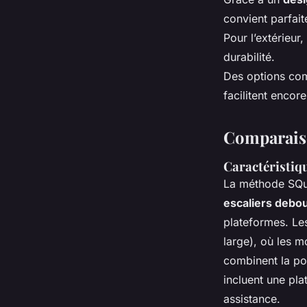
convient parfai
Pour l’extérieur,
durabilité.
Des options co
facilitent encore
Comparaiso
Caractéristiqu
La méthode SQuAD
escaliers debo
plateformes. L
large), où les m
combinent la pos
incluent une pl
assistance.