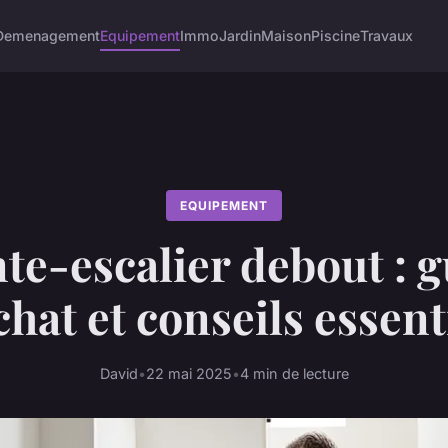
Demenagement
Equipement
Immo
Jardin
Maison
Piscine
Travaux
EQUIPEMENT
te-escalier debout : g
chat et conseils essent
David
•
22 mai 2025
•
4 min de lecture