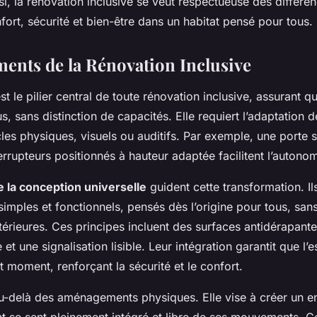
si, la rénovation inclusive se veut respectueuse des différe
rt, sécurité et bien-être dans un habitat pensé pour tous.
ents de la Rénovation Inclusive
st le pilier central de toute rénovation inclusive, assurant que
ous, sans distinction de capacités. Elle requiert l’adaptation
cles physiques, visuels ou auditifs. Par exemple, une porte
errupteurs positionnés à hauteur adaptée facilitent l’autono
e la conception universelle
guident cette transformation. Il
mples et fonctionnels, pensés dès l’origine pour tous, san
térieures. Ces principes incluent des surfaces antidérapante
de et une signalisation lisible. Leur intégration garantit que 
t moment, renforçant la sécurité et le confort.
u-delà des aménagements physiques. Elle vise à créer un 