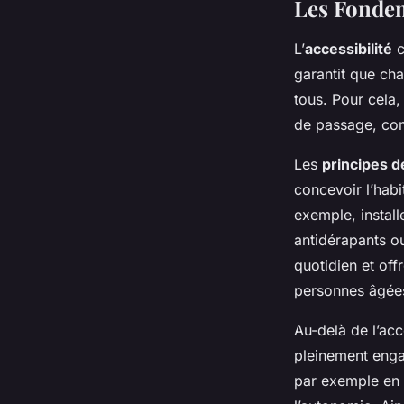
Les Fondem
L’
accessibilité
c
garantit que chaq
tous. Pour cela,
de passage, com
Les
principes d
concevoir l’habi
exemple, install
antidérapants ou
quotidien et off
personnes âgées
Au-delà de l’acce
pleinement enga
par exemple en 