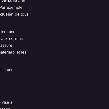
iverselle
afin
. Par exemple,
nclusion
de tous,
rtent une
e aux normes
 assure
atériaux et les
rise une
e vise à