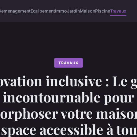
Demenagement
Equipement
Immo
Jardin
Maison
Piscine
Travaux
TRAVAUX
vation inclusive : Le 
incontournable pour
rphoser votre maiso
space accessible à to