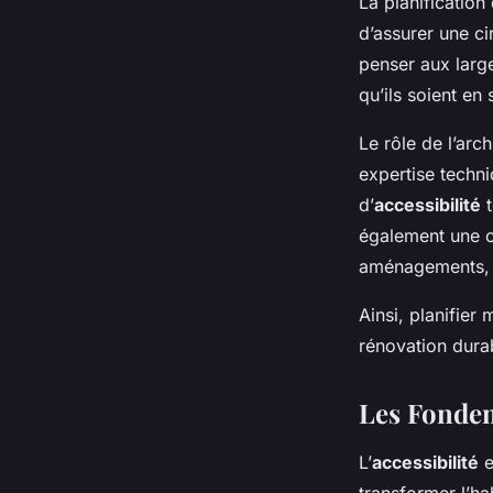
La planification
d’assurer une ci
penser aux large
qu’ils soient en
Le rôle de l’arc
expertise techn
d’
accessibilité
t
également une co
aménagements, re
Ainsi, planifier
rénovation durab
Les Fondem
L’
accessibilité
e