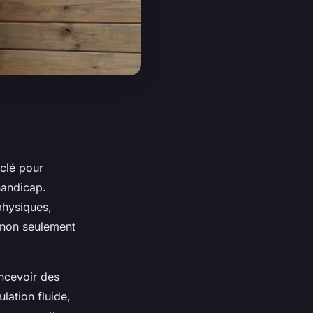
 clé pour
handicap.
 physiques,
e non seulement
oncevoir des
lation fluide,