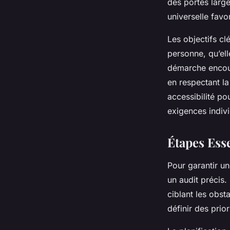
des portes larg
universelle favo
Les objectifs cl
personne, qu’ell
démarche encoura
en respectant la
accessibilité p
exigences indivi
Étapes Ess
Pour garantir un
un audit précis. 
ciblant les obst
définir des prior