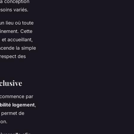
La conception
esoins variés.
n lieu où toute
einement. Cette
 et accueillant,
nscende la simple
 respect des
clusive
commence par
bilité logement
,
t permet de
ion.