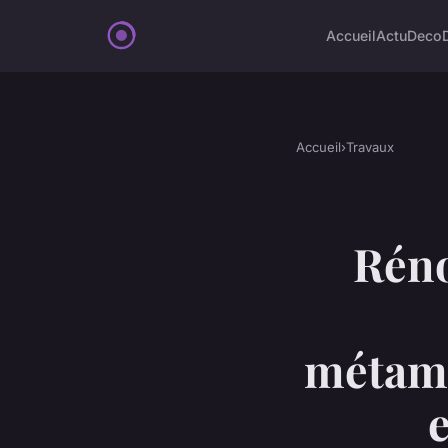
Accueil
Actu
Deco
Accueil
›
Travaux
Réno
métamo
e