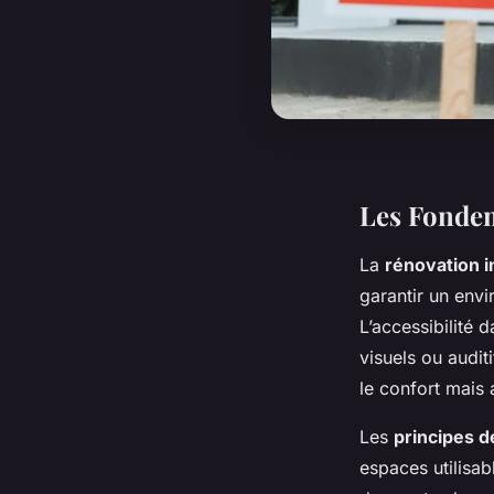
Les Fondem
La
rénovation i
garantir un env
L’accessibilité 
visuels ou audit
le confort mais
Les
principes d
espaces utilisab