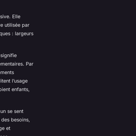
sive. Elle
e utilisée par
ques : largeurs
signifie
émentaires. Par
tements
itent l’usage
oient enfants,
un se sent
 des besoins,
ge et