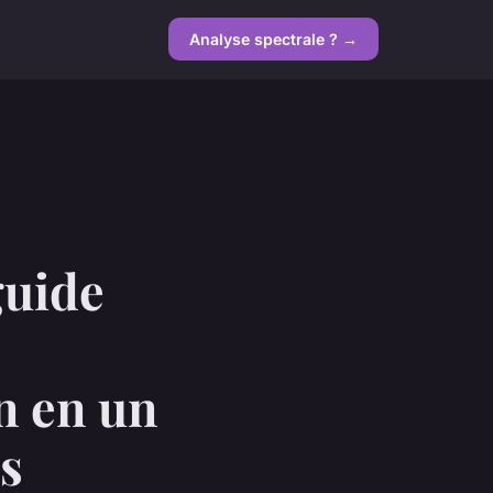
Analyse spectrale ? →
guide
n en un
us