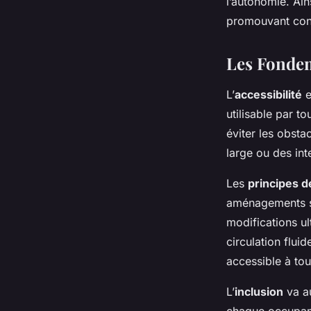
l’autonomie. Ain
promouvant confo
Les Fondem
L’
accessibilité
e
utilisable par t
éviter les obsta
large ou des int
Les
principes d
aménagements si
modifications ul
circulation flui
accessible à tou
L’
inclusion
va a