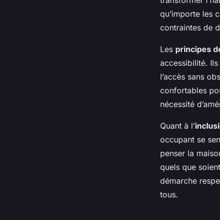
transformer l’ha
qu’importe les 
contraintes de d
Les
principes d
accessibilité. I
l’accès sans ob
confortables po
nécessité d’amé
Quant à l’
inclus
occupant se sen
penser la maison
quels que soient
démarche respect
tous.