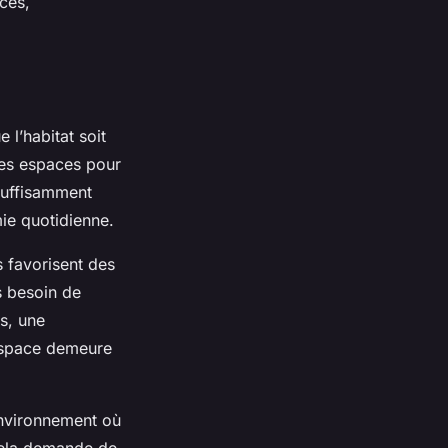
nces,
 l’habitat soit
 des espaces pour
 suffisamment
mie quotidienne.
s favorisent des
s besoin de
s, une
l’espace demeure
environnement où