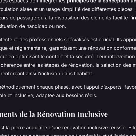
 des espaces doit intégrer les
principes de la conception un
rculation aisée et un usage simplifié des différentes pièces
urs de passage ou à la disposition des éléments facilite l’
i
 situation de handicap ou non.
hitecte et des professionnels spécialisés est crucial. Ils appo
ique et réglementaire, garantissant une rénovation conform
out en optimisant le confort et la sécurité. Leur intervention
hérence entre les étapes de rénovation, la sélection des m
nforçant ainsi l’inclusion dans l’habitat.
 méthodiquement chaque phase, avec l’appui d’experts, favo
le et inclusive, adaptée aux besoins réels.
ents de la Rénovation Inclusive
st la pierre angulaire d’une rénovation inclusive réussie. Ell