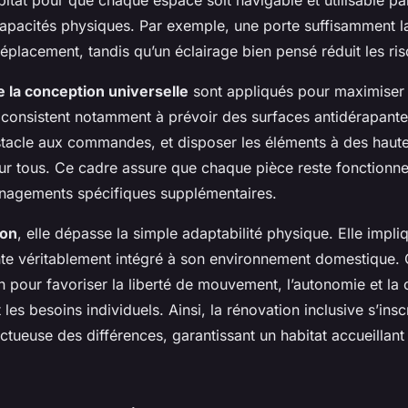
bitat pour que chaque espace soit navigable et utilisable pa
capacités physiques. Par exemple, une porte suffisamment la
éplacement, tandis qu’un éclairage bien pensé réduit les ris
e la conception universelle
sont appliqués pour maximiser 
ls consistent notamment à prévoir des surfaces antidérapant
stacle aux commandes, et disposer les éléments à des haut
ur tous. Ce cadre assure que chaque pièce reste fonctionne
nagements spécifiques supplémentaires.
ion
, elle dépasse la simple adaptabilité physique. Elle impl
te véritablement intégré à son environnement domestique. C
 pour favoriser la liberté de mouvement, l’autonomie et la c
 les besoins individuels. Ainsi, la rénovation inclusive s’insc
ueuse des différences, garantissant un habitat accueillant 