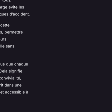
r tous,
rge évite les
ques d’accident.
cette
es, permettre
eurs
lle sans
ique que chaque
ela signifie
onvivialité,
rit dans une
et accessible à