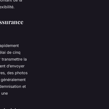
xibilité.
assurance
rapidement
élai de cinq
 transmettre la
ent d’envoyer
res, des photos
t généralement
ndemnisation et
t une