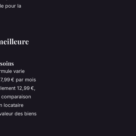
le pour la
%
meilleure
esoins
rmule varie
 7,99 € par mois
ilement 12,99 €,
de comparaison
n locataire
 valeur des biens