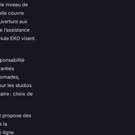
 le niveau de
elle couvre
ouverture aux
 l’assistance
mule EKO visent
sponsabilité
ranties
 nomades,
ur les studios
aire : choix de
t
propose des
e la
n ligne