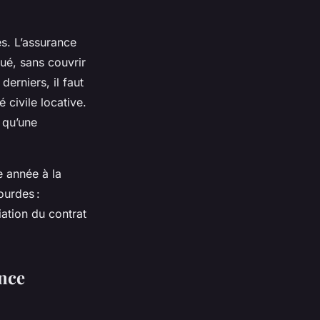
es. L’assurance
ué, sans couvrir
derniers, il faut
 civile locative.
 qu’une
e année à la
ourdes :
iation du contrat
ance