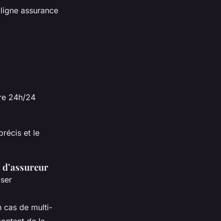
 ligne assurance
ire 24h/24
récis et le
t d’assureur
iser
 cas de multi-
ontant de la