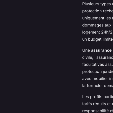
Plusieurs types
protection reche
uniquement les r
dommages aux bi
logement 24h/24
un budget limité
Une
assurance m
civile, l’assura
facultatives ass
protection jurid
avec mobilier in
la formule, dema
Les profils parti
tarifs réduits e
responsabilité e