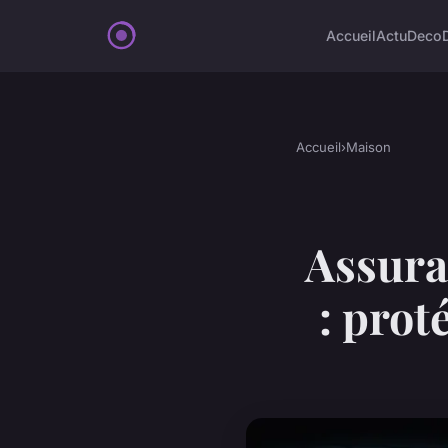
Accueil
Actu
Deco
Accueil
›
Maison
Assura
: prot