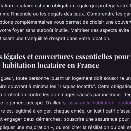
tation locataire est une obligation légale qui protège votre
omme l’incendie ou les dégâts des eaux. Comprendre les gar
 options complémentaires vous permet de choisir une couver
votre foyer sans surcoût inutile. Maîtriser ces aspects évite l
issant une tranquillité d’esprit dans votre location.
 légales et couvertures essentielles pour
 habitation locataire en France
vigueur, toute personne louant un logement doit souscrire u
aire couvrant à minima les "risques locatifs". Cette obligatio
la protection contre les dommages causés par incendie, dé
le logement occupé. D’ailleurs,
assurance-habitation-locatai
ire est légitimé à exiger, chaque année, un justificatif d’ass
ut engager deux démarches : souscrire une assurance pour
pliquer une majoration –, ou solliciter la résiliation du bail 