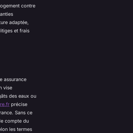
 logement contre
anties
ture adaptée,
itiges et frais
ne assurance
n vise
gâts des eaux ou
re.fr
précise
urance. Sans ce
 le compte du
selon les termes