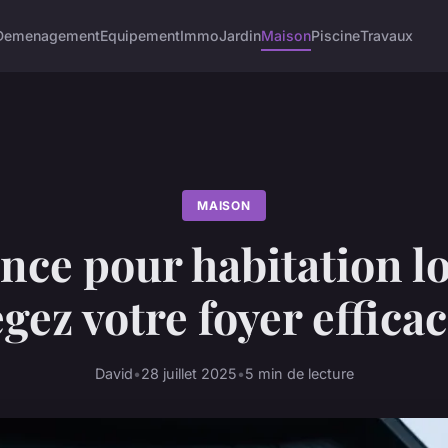
Demenagement
Equipement
Immo
Jardin
Maison
Piscine
Travaux
MAISON
nce pour habitation lo
égez votre foyer effic
David
•
28 juillet 2025
•
5 min de lecture