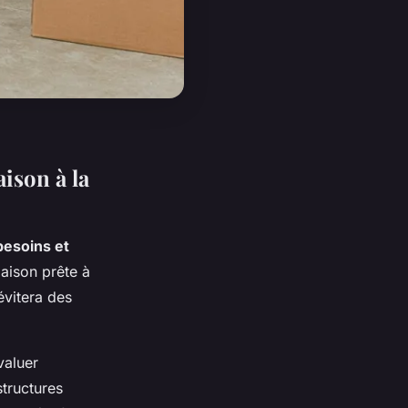
aison à la
besoins et
aison prête à
évitera des
valuer
structures