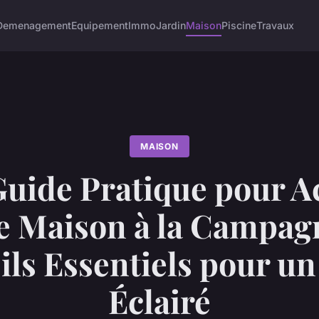
Demenagement
Equipement
Immo
Jardin
Maison
Piscine
Travaux
MAISON
Guide Pratique pour A
e Maison à la Campagn
ils Essentiels pour un
Éclairé