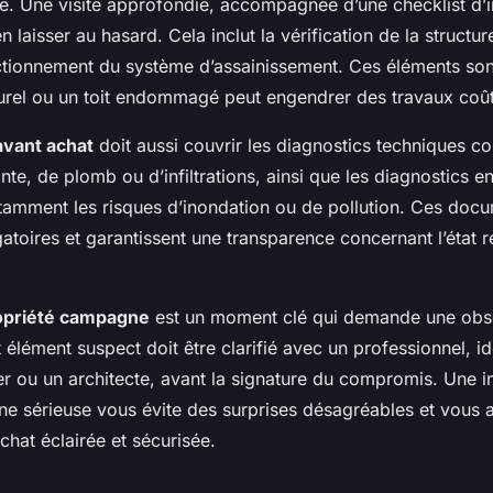
le. Une visite approfondie, accompagnée d’une checklist d’i
 laisser au hasard. Cela inclut la vérification de la structure,
nctionnement du système d’assainissement. Ces éléments sont
turel ou un toit endommagé peut engendrer des travaux coû
 avant achat
doit aussi couvrir les diagnostics techniques c
te, de plomb ou d’infiltrations, ainsi que les diagnostics 
otamment les risques d’inondation ou de pollution. Ces doc
atoires et garantissent une transparence concernant l’état r
ropriété campagne
est un moment clé qui demande une obs
 élément suspect doit être clarifié avec un professionnel, i
er ou un architecte, avant la signature du compromis. Une i
 sérieuse vous évite des surprises désagréables et vous 
chat éclairée et sécurisée.