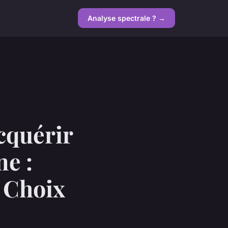
Analyse spectrale ? →
cquérir
e :
 Choix