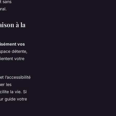
t sans
ral.
aison à la
cisément vos
espace détente,
ientent votre
t l’accessibilité
er les
lite la vie. Si
eur guide votre