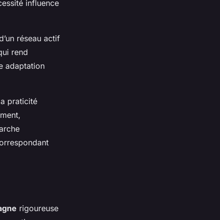
essité influence
d’un réseau actif
qui rend
ne adaptation
 praticité
ement,
marche
correspondant
agne
rigoureuse