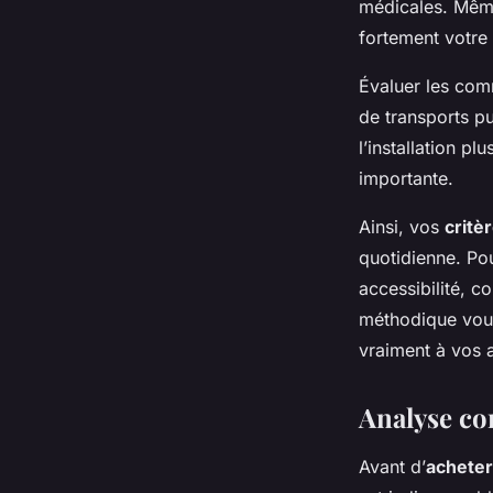
médicales. Même
fortement votre 
Évaluer les comm
de transports p
l’installation p
importante.
Ainsi, vos
critè
quotidienne. Pou
accessibilité, c
méthodique vous
vraiment à vos a
Analyse com
Avant d’
acheter