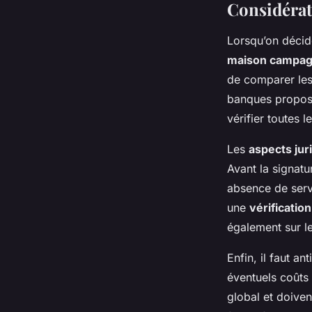
Considérati
Lorsqu’on décid
maison campa
de comparer les
banques proposen
vérifier toutes 
Les
aspects ju
Avant la signatu
absence de servi
une
vérificatio
également sur le
Enfin, il faut an
éventuels coûts
global et doiven