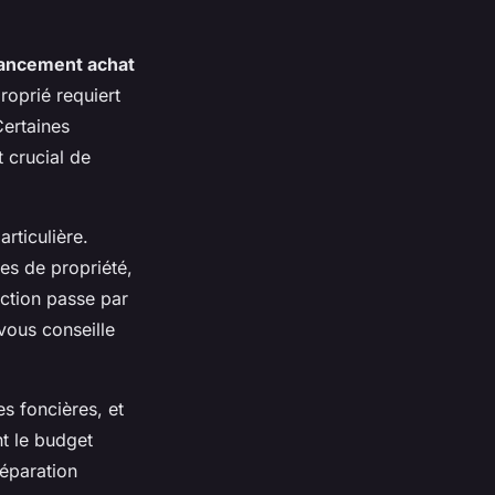
nancement achat
oprié requiert
Certaines
 crucial de
rticulière.
es de propriété,
action passe par
vous conseille
es foncières, et
t le budget
réparation