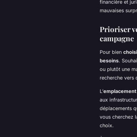
financière et jur
mauvaises surpri
Prioriser v
campagne
Pour bien
chois
besoins
. Souhai
ou plutôt une ma
recherche vers 
L’
emplacement
aux infrastructu
déplacements quo
vous cherchez la
choix.