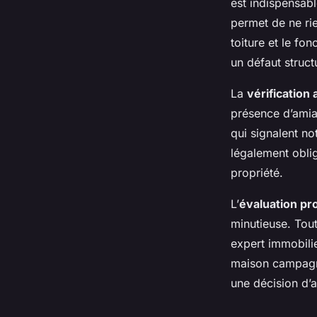
est indispensab
permet de ne rien
toiture et le fo
un défaut struc
La
vérification
présence d’amian
qui signalent n
légalement oblig
propriété.
L’
évaluation p
minutieuse. Tout
expert immobili
maison campagne
une décision d’a