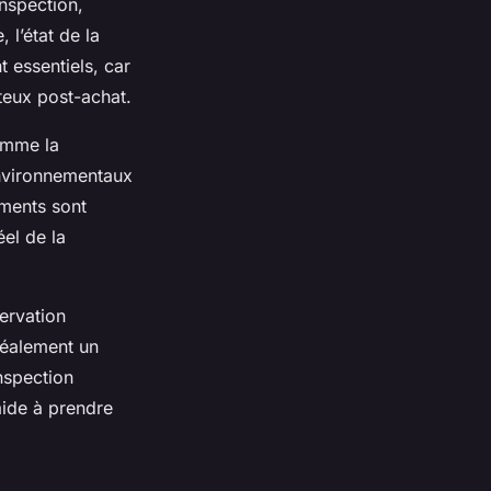
nspection,
 l’état de la
 essentiels, car
teux post-achat.
omme la
environnementaux
uments sont
éel de la
ervation
déalement un
nspection
aide à prendre