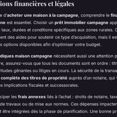
ons financières et légales
e d’
acheter une maison à la campagne
, comprendre le
fi
gne
est essentiel. Choisir un
prêt immobilier campagne
appr
 taux, durées et conditions spécifiques aux zones rurales. 
t des aides pour soutenir ce type d’acquisition, mais il est
les options disponibles afin d’optimiser votre budget.
ridiques maison campagne
nécessitent aussi une attention pa
re, assurez-vous que tous les documents sont en ordre : titr
tudes gênantes ou litiges en cours. La sécurité de la trans
n complète des titres de propriété
auprès d’un notaire, qui 
s implications fiscales et successorales.
ticiper les
frais annexes
liés à l’achat : droits de notaire, tax
 de travaux ou de mise aux normes. Ces dépenses impacten
t être intégrées dès la phase de planification. Une bonne p